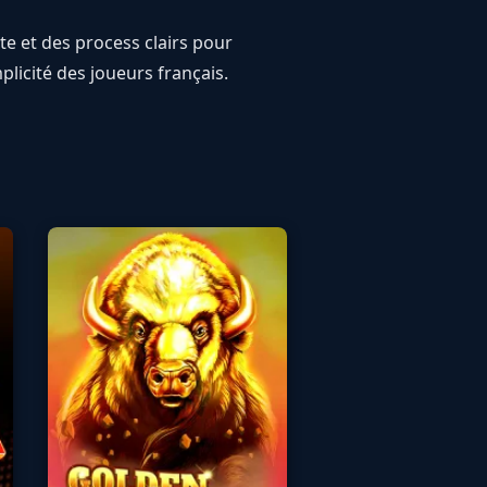
e et des process clairs pour
plicité des joueurs français.