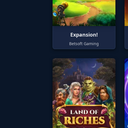
Expansion!
Betsoft Gaming