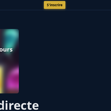
S'inscrire
Tours
directe