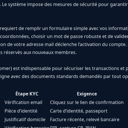
 Le système impose des mesures de sécurité pour garantir 
equiert de remplir un formulaire simple avec vos informatio
oordonnées, choisir un mot de passe robuste et de valider
tion de votre adresse mail déclenche l’activation du compte.
us réservés aux nouveaux membres.
er) est indispensable pour sécuriser les transactions et p
en ligne avec des documents standards demandés par tout op
Étape KYC
Exigence
Vérification email
Cliquez sur le lien de confirmation
Pièce d’identité
Carte d’identité, passeport
Justificatif domicile
Facture récente, relevé bancaire
Vérification bancaire
RIB, capture CB, IBAN