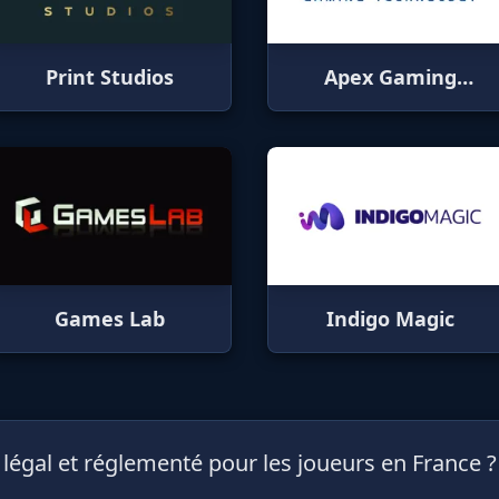
Print Studios
Apex Gaming
Technology
Games Lab
Indigo Magic
 légal et réglementé pour les joueurs en France ?