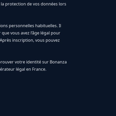
la protection de vos données lors
ns personnelles habituelles. Il
 que vous avez l’âge légal pour
 Après inscription, vous pouvez
rouver votre identité sur Bonanza
érateur légal en France.