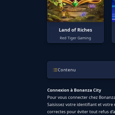
Land of Riches
Red Tiger Gaming
Contenu
Connexion à Bonanza City
Pour vous connecter chez
Bonanza
Saisissez votre identifiant et votr
correctes pour éviter tout refus d