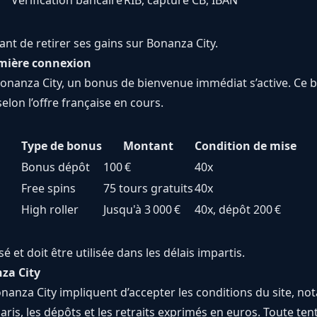
ant de retirer ses gains sur Bonanza City.
emière connexion
onanza City, un bonus de bienvenue immédiat s’active. Ce b
elon l’offre française en cours.
Type de bonus
Montant
Condition de mise
Bonus dépôt
100 €
40x
Free spins
75 tours gratuits
40x
High roller
Jusqu'à 3 000 €
40x, dépôt 200 €
é et doit être utilisée dans les délais impartis.
nza City
Bonanza City impliquent d’accepter les conditions du site, n
paris, les dépôts et les retraits exprimés en euros. Toute te