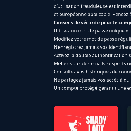
d’utilisation frauduleuse est inter
et européenne applicable. Pensez à
Conseils de sécurité pour le com
Utilisez un mot de passe unique e
Modifiez votre mot de passe régu
N’enregistrez jamais vos identifian
Activez la double authentification s
Méfiez-vous des emails suspects 
Consultez vos historiques de conn
Ne partagez jamais vos accès à qu
Un compte protégé garantit une exp