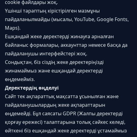
cookie файлдары жоқ.
Үшінші тараптың кірістірілген мазмұны
пайдаланылмайды (мысалы, YouTube, Google Fonts,
Maps).
Ешқандай жеке деректерді жинауға арналған
байланыс формалары, аккаунттар немесе басқа да
пайдаланушы интерфейстері жоқ.
Сондықтан, біз сіздің жеке деректеріңізді
жинамаймыз және ешқандай деректерді
өңдемейміз.
Деректердің өңделуі
Сайт тек ақпараттық мақсатта ұсынылған және
пайдаланушылардың жеке ақпараттарын
өңдемейді. Бұл саясаты GDPR (Жалпы деректерді
қорғау ережесі) талаптарына толық сәйкес келеді,
өйткені біз ешқандай жеке деректерді ұстамаймыз