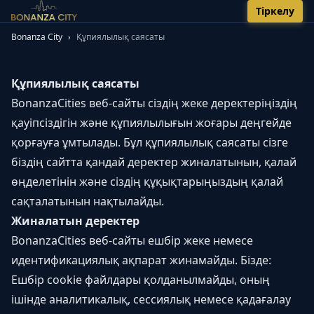
Тіркелу
Bonanza City
›
Құпиялылық саясаты
Құпиялылық саясаты
BonanzaCities веб-сайты сіздің жеке деректеріңіздің
қауіпсіздігін және құпиялылығын жоғары деңгейде
қорғауға ұмтылады. Бұл құпиялылық саясаты сізге
біздің сайтта қандай деректер жиналатынын, қалай
өңделетінін және сіздің құқықтарыңыздың қалай
сақталатынын нақтылайды.
Жиналатын деректер
BonanzaCities веб-сайты ешбір жеке немесе
идентификациялық ақпарат жинамайды. Бізде:
Ешбір cookie файлдары қолданылмайды, оның
ішінде аналитикалық, сессиялық немесе қадағалау