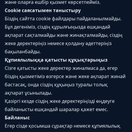
және оларға ешбір қызмет көрсетпейміз.
Cookie саясатымен таныстыру
Біздің сайтта cookie файлдары пайдаланылмайды.
Бұл дегеніміз, сіздің құрылғыңызда ешқандай
ақпарат сақталмайды және жинақталмайды, сіздің
жеке деректеріңіз немесе қолдану әдеттеріңіз
бақыланбайды.
Құпиялылыққа қатысты құқықтарыңыз
Сізге қатысты жеке деректер жиналмаса да, егер
біздің қызметіміз өзгерсе және жеке ақпарат жинай
бастасақ, онда сіздің құқыңыз туралы толық
ақпарат ұсынылады.
Қазіргі кезде сіздің жеке деректеріңізді өңдеуге
байланысты ешқандай шаралар қажет емес.
Байланыс
Егер сізде қосымша сұрақтар немесе құпиялылық